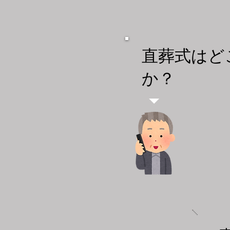
​直葬式は
か？