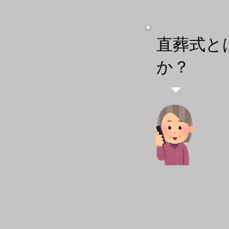
​直葬式
か？