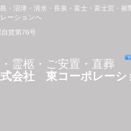
三島・沼津・清水・長泉・富士・富士宮・
ポレーションへ
運自貨第76号
送・霊柩・ご安置・直葬
株式会社 東コーポレーシ