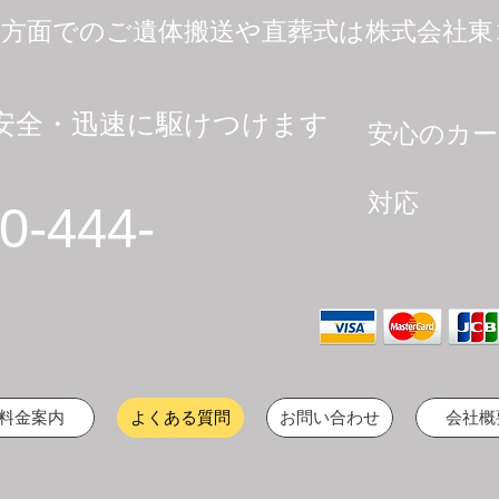
豆方面でのご遺体搬送や直葬式は株式会社東
心・安全・迅速に駆けつけます
​安心のカ
​ 各
対応
0-444-
料金案内
よくある質問
お問い合わせ
会社概