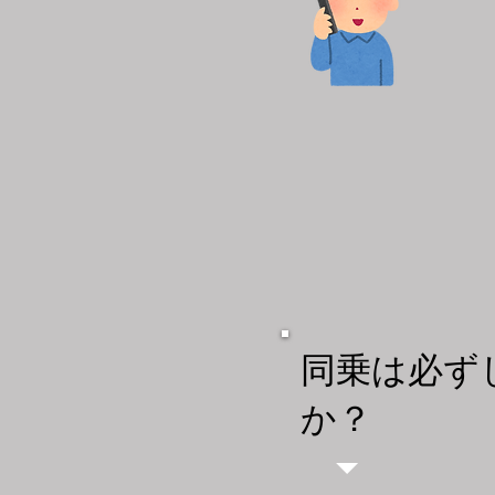
​同乗は必
か？