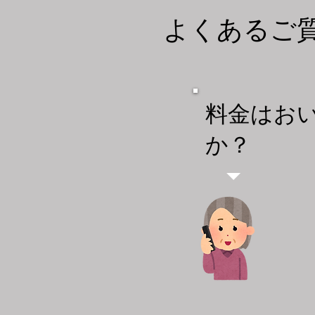
​よくあるご
料金はお
か
​？