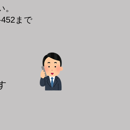
い。
-452まで
す