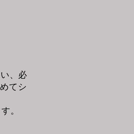
ない、必
極めてシ
ます。